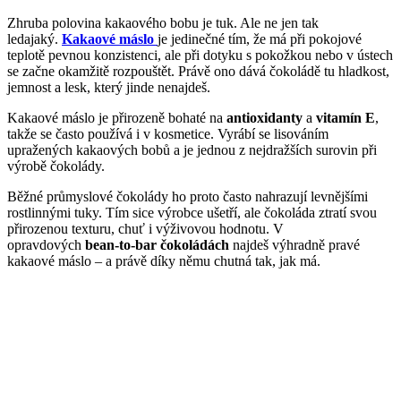
Zhruba polovina kakaového bobu je tuk. Ale ne jen tak
ledajaký.
Kakaové máslo
je jedinečné tím, že má při pokojové
teplotě pevnou konzistenci, ale při dotyku s pokožkou nebo v ústech
se začne okamžitě rozpouštět. Právě ono dává čokoládě tu hladkost,
jemnost a lesk, který jinde nenajdeš.
Kakaové máslo je přirozeně bohaté na
antioxidanty
a
vitamín E
,
takže se často používá i v kosmetice. Vyrábí se lisováním
upražených kakaových bobů a je jednou z nejdražších surovin při
výrobě čokolády.
Běžné průmyslové čokolády ho proto často nahrazují levnějšími
rostlinnými tuky. Tím sice výrobce ušetří, ale čokoláda ztratí svou
přirozenou texturu, chuť i výživovou hodnotu. V
opravdových
bean-to-bar čokoládách
najdeš výhradně pravé
kakaové máslo – a právě díky němu chutná tak, jak má.