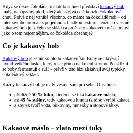
Když se řekne čokoláda, málokdo si hned představí
kakaový bob
–
malý, nenápadný plod, který ale skrývá celé kouzlo čokoládové
chuti. Právě z něj vzniká všechno, co máme na čokoládě rádi – od
intenzivního aroma až po jemnou, hladkou texturu. Jenže co vlastně
kakaový bob je, z čeho se skládá a proč se o kakaovém másle mluví
jako o tom nejcennějším, co čokoláda obsahuje?
Co je kakaový bob
Kakaový bob
je semínko plodu kakaovníku. Boby se ukrývají
uvnitř velkého lusku, který roste přímo na kmeni stromu. Po sklizni
se boby fermentují a suší – právě v této fázi získávají svůj typický
čokoládový základ.
Každý kakaový bob je malý vesmír sám pro sebe. Obsahuje:
přibližně
50 % tuku
, kterému se říká
kakaové máslo
,
asi
45 % sušiny
, tedy kakaovou hmotu (z té se vyrábí kakao),
a zbytek tvoří voda, bílkoviny, minerály a stopové látky.
Kakaové máslo – zlato mezi tuky