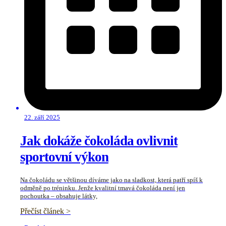
22. září 2025
Jak dokáže čokoláda ovlivnit
sportovní výkon
Na čokoládu se většinou díváme jako na sladkost, která patří spíš k
odměně po tréninku. Jenže kvalitní tmavá čokoláda není jen
pochoutka – obsahuje látky,
Přečíst článek >