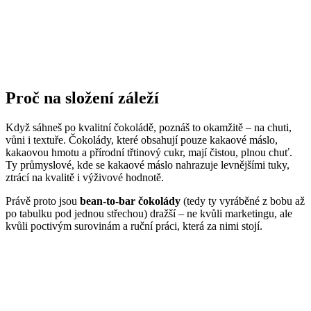
Proč na složení záleží
Když sáhneš po kvalitní čokoládě, poznáš to okamžitě – na chuti,
vůni i textuře. Čokolády, které obsahují pouze kakaové máslo,
kakaovou hmotu a přírodní třtinový cukr, mají čistou, plnou chuť.
Ty průmyslové, kde se kakaové máslo nahrazuje levnějšími tuky,
ztrácí na kvalitě i výživové hodnotě.
Právě proto jsou
bean-to-bar čokolády
(tedy ty vyráběné z bobu až
po tabulku pod jednou střechou) dražší – ne kvůli marketingu, ale
kvůli poctivým surovinám a ruční práci, která za nimi stojí.