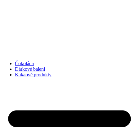
Přejít
k
obsahu
Čokoláda
Dárkové balení
Kakaové produkty