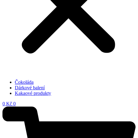
Čokoláda
Dárkové balení
Kakaové produkty
0
Kč
0