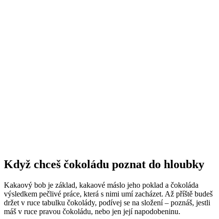
Když chceš čokoládu poznat do hloubky
Kakaový bob je základ, kakaové máslo jeho poklad a čokoláda
výsledkem pečlivé práce, která s nimi umí zacházet. Až příště budeš
držet v ruce tabulku čokolády, podívej se na složení – poznáš, jestli
máš v ruce pravou čokoládu, nebo jen její napodobeninu.