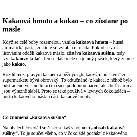
Kakaová hmota a kakao – co zůstane po
másle
Když se celé boby rozemelou, vzniká
kakaová hmota
– hustá,
aromatická pasta, ze které se vyrábí čokoláda. Pokud se z ní
lisováním oddělí kakaové máslo, zůstává
kakaová sušina
, tedy
tzv.
kakaový koláč
. Ten se dále mele na jemný prášek, který známe
jako
kakao
.
Rozdíl mezi pravým kakaem a běžným „kakaovým práškem“ ze
supermarketu bývá obrovský. To odtučněné (z kakaa, z něhož bylo
odstraněno většinu tuku) má sice podobnou barvu, ale chuť i aroma
jsou výrazně slabší. Proto se také používá v levných čokoládách –
místo kakaového másla i části kakaové hmoty.
Co znamená „kakaová sušina“
Na obalech čokolád se často setkáš s pojmem
„obsah kakaové
sušiny“
. To je součet všeho, co v čokoládě pochází z kakaového