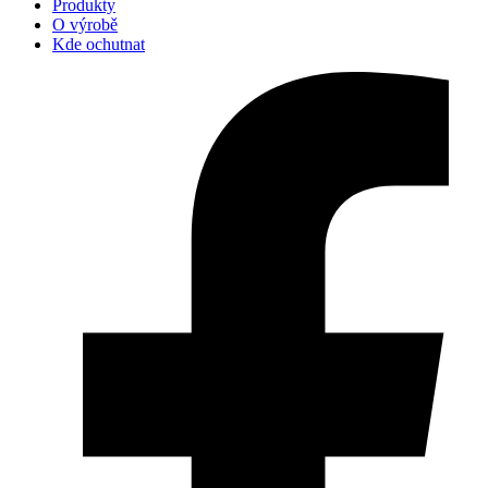
Produkty
O výrobě
Kde ochutnat