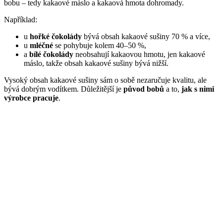
bobu – tedy kakaové máslo a kakaová hmota dohromady.
Například:
u
hořké čokolády
bývá obsah kakaové sušiny 70 % a více,
u
mléčné
se pohybuje kolem 40–50 %,
a
bílé čokolády
neobsahují kakaovou hmotu, jen kakaové
máslo, takže obsah kakaové sušiny bývá nižší.
Vysoký obsah kakaové sušiny sám o sobě nezaručuje kvalitu, ale
bývá dobrým vodítkem. Důležitější je
původ bobů
a to,
jak s nimi
výrobce pracuje
.