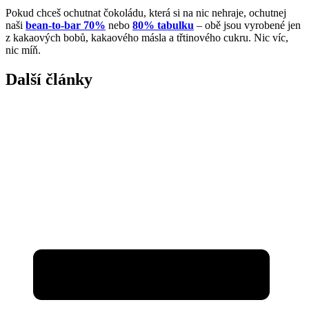
Pokud chceš ochutnat čokoládu, která si na nic nehraje, ochutnej
naši
bean-to-bar 70%
nebo
80% tabulku
– obě jsou vyrobené jen
z kakaových bobů, kakaového másla a třtinového cukru. Nic víc,
nic míň.
Další články